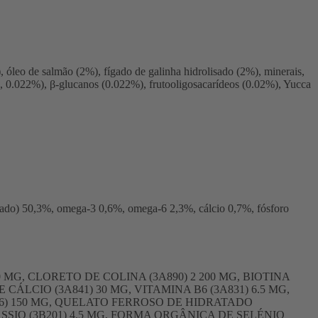
, óleo de salmão (2%), fígado de galinha hidrolisado (2%), minerais,
, 0.022%), β-glucanos (0.022%), frutooligosacarídeos (0.02%), Yucca
zotado) 50,3%, omega-3 0,6%, omega-6 2,3%, cálcio 0,7%, fósforo
 500 MG, CLORETO DE COLINA (3A890) 2 200 MG, BIOTINA
 CÁLCIO (3A841) 30 MG, VITAMINA B6 (3A831) 6.5 MG,
606) 150 MG, QUELATO FERROSO DE HIDRATADO
SIO (3B201) 4.5 MG, FORMA ORGÂNICA DE SELÉNIO