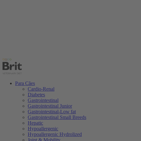
Para Cães
Cardio-Renal
Diabetes
Gastrointestinal
Gastrointestinal Junior
Gastrointestinal-Low fat
Gastrointestinal Small Breeds
Hepatic
Hypoallergenic
Hypoallergenic Hydrolized
Joint & Mobility