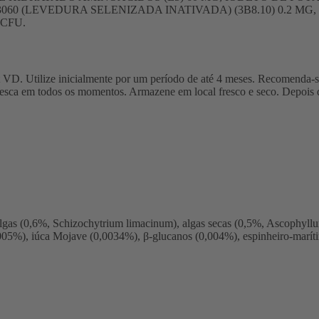
(LEVEDURA SELENIZADA INATIVADA) (3B8.10) 0.2 MG, TAU
 CFU.
rit VD. Utilize inicialmente por um período de até 4 meses. Recomenda-se
resca em todos os momentos. Armazene em local fresco e seco. Depois de 
e algas (0,6%, Schizochytrium limacinum), algas secas (0,5%, Ascophyl
,005%), iúca Mojave (0,0034%), β-glucanos (0,004%), espinheiro-marít