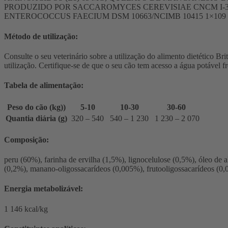
PRODUZIDO POR SACCAROMYCES CEREVISIAE CNCM I-3060 
ENTEROCOCCUS FAECIUM DSM 10663/NCIMB 10415 1×109
Método de utilização:
Consulte o seu veterinário sobre a utilização do alimento dietético B
utilização. Certifique-se de que o seu cão tem acesso a água potável f
Tabela de alimentação:
Peso do cão (kg))
5-10
10-30
30-60
Quantia diária (g)
320 – 540
540 – 1 230
1 230 – 2 070
Composição:
peru (60%), farinha de ervilha (1,5%), lignocelulose (0,5%), óleo d
(0,2%), manano-oligossacarídeos (0,005%), frutooligossacarídeos (0
Energia metabolizável:
1 146 kcal/kg