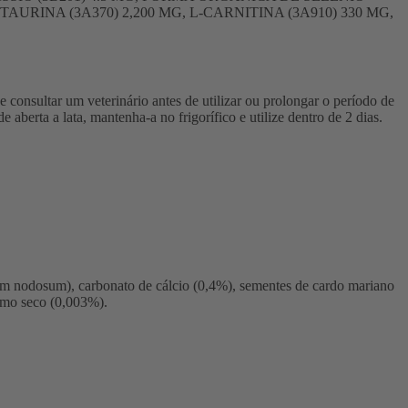
RINA (3A370) 2,200 MG, L-CARNITINA (3A910) 330 MG,
 consultar um veterinário antes de utilizar ou prolongar o período de
aberta a lata, mantenha-a no frigorífico e utilize dentro de 2 dias.
lum nodosum), carbonato de cálcio (0,4%), sementes de cardo mariano
imo seco (0,003%).