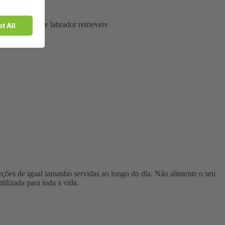
kye terriers, e labrador retrievers
orções de igual tamanho servidas ao longo do dia. Não alimente o seu
ilizada para toda a vida.