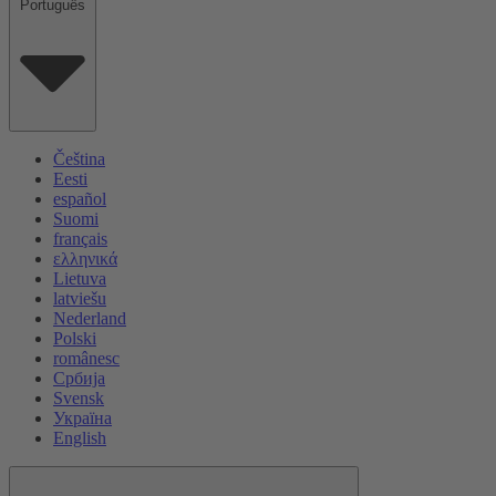
Português
Čeština
Eesti
español
Suomi
français
ελληνικά
Lietuva
latviešu
Nederland
Polski
românesc
Србија
Svensk
Україна
English