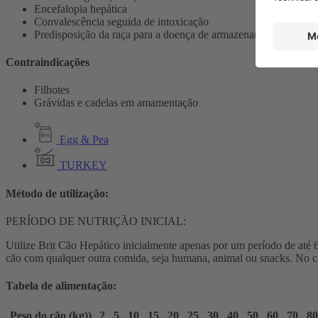
Encefalopia hepática
Convalescência seguida de intoxicação
Predisposição da raça para a doença de armazenamento de cobre: b
Contraindicações
Filhotes
Grávidas e cadelas em amamentação
Egg & Pea
TURKEY
Método de utilização:
PERÍODO DE NUTRIÇÃO INICIAL:
Utilize Brit Cão Hepático inicialmente apenas por um período de até 
cão com qualquer outra comida, seja humana, animal ou snacks. No cas
Tabela de alimentação:
Peso do cão (kg))
2
5
10
15
20
25
30
40
50
60
70
80