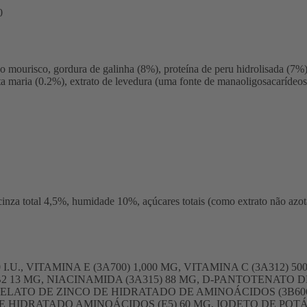
0
o mourisco, gordura de galinha (8%), proteína de peru hidrolisada (7%)
 maria (0.2%), extrato de levedura (uma fonte de manaoligosacarídeos
, cinza total 4,5%, humidade 10%, açúcares totais (como extrato não a
00 I.U., VITAMINA E (3A700) 1,000 MG, VITAMINA C (3A312)
 B2 13 MG, NIACINAMIDA (3A315) 88 MG, D-PANTOTENATO DE
, QUELATO DE ZINCO DE HIDRATADO DE AMINOÁCIDOS (3B
 HIDRATADO AMINOÁCIDOS (E5) 60 MG, IODETO DE POTÁS