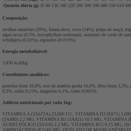
Quantia diária (g)
35
80
130
180
220
260
300
390
480
550
610
68
Composição:
ervilhas amarelas (20%), batata-doce, ovos (14%), polpa de maçã, trig
algas secas (0.5%, Ascophyllum nodosum), sementes de cardo de santa
schidigera (0.02%), argoseiro (0.015%).
Energia metabolizável:
3,830 kcal/kg
Constituintes analíticos:
proteína bruta 16,0%, teor de matéria gorda 16,0%, fibra bruta 3,2%
0,5%, sódio 0,15%, magnésio 0,1%, cobre 0,001%.
Aditivos nutricionais por cada 1kg:
VITAMINA A (3A672A) 23,000 I.U., VITAMINA D3 (E671) 1,0
(3A880) 2.2 MG, VITAMINA B1 (3A821) 10.5 MG, VITAMINA
ÁCIDO FÓLICO (3A316) 2.2 MG, VITAMINA B12 0.15 MG
AMINOÁCIDOS (E1) 65 MG, QUELATO DE MANGANÉSIO DE