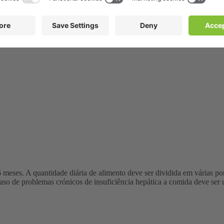
edlington terriers, doberman pinschers, west highland white terriers, s
6 meses. A quantidade diária de alimento deve ser dividida em várias p
o de problemas crónicos de insuficiência hepática a comida deve ser ut