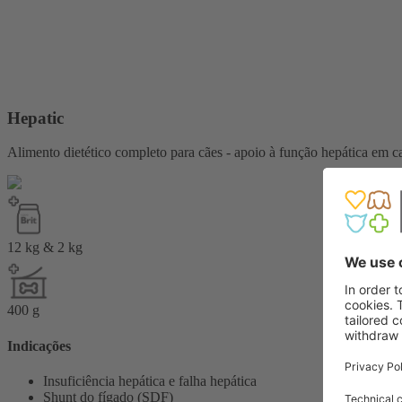
Hepatic
Alimento dietético completo para cães - apoio à função hepática em ca
12 kg & 2 kg
400 g
Indicações
Insuficiência hepática e falha hepática
Shunt do fígado (SDF)