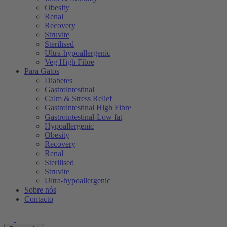
Obesity
Renal
Recovery
Struvite
Sterilised
Ultra-hypoallergenic
Veg High Fibre
Para Gatos
Diabetes
Gastrointestinal
Calm & Stress Relief
Gastrointestinal High Fibre
Gastrointestinal-Low fat
Hypoallergenic
Obesity
Recovery
Renal
Sterilised
Struvite
Ultra-hypoallergenic
Sobre nós
Contacto