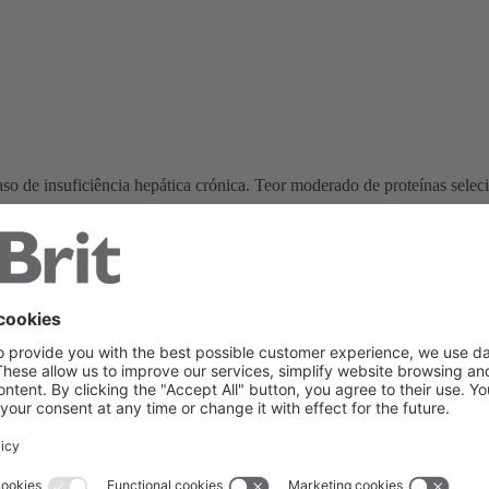
so de insuficiência hepática crónica. Teor moderado de proteínas seleci