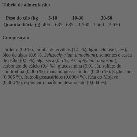
Tabela de alimentação:
Peso do cão (kg
5-10
10-30
30-60
Quantia diária (g)
405 – 685
685 – 1 560
1 560 – 2 630
Composição:
cordeiro (60 %), farinha de ervilhas (1,5 %), lignocelulose (1 %),
óleo de algas (0,6 %,
Schizochytrium limacinum
), sementes e casca
de psílio (0,5 %), alga seca (0,5 %,
Ascophyllum nodosum
),
carbonato de cálcio (0,4 %), glucosamina (0,01 %), sulfato de
condroitina (0,006 %), mananoligossacáridos (0,005 %), β-glucanos
(0,005 %), frutooligossacáridos (0,0004 %), iúca do Mojave
(0,004 %), espinheiro marítimo desidratado (0,004 %).