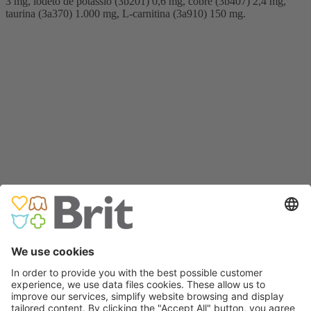
3 mg, iodeto de potássio (3b201) 0,6 mg, cobre (3b407) 2,4 mg,
taurina (3a370) 1.000 mg, L‑carnitina (3a910) 150 mg.
2 kg & 12 kg
400 g