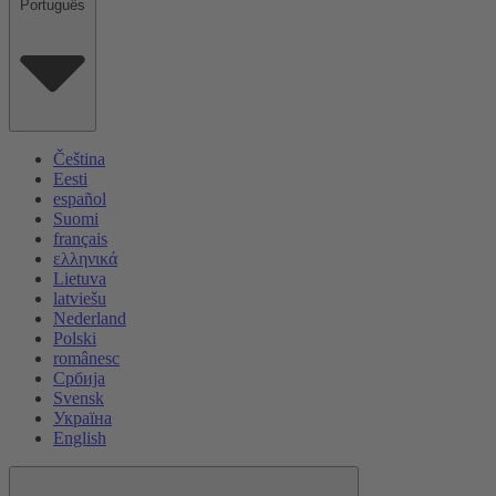
Português
Čeština
Eesti
español
Suomi
français
ελληνικά
Lietuva
latviešu
Nederland
Polski
românesc
Србија
Svensk
Україна
English