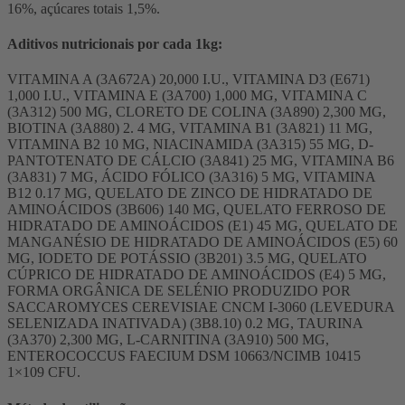
16%, açúcares totais 1,5%.
Aditivos nutricionais por cada 1kg:
VITAMINA A (3A672A) 20,000 I.U., VITAMINA D3 (E671)
1,000 I.U., VITAMINA E (3A700) 1,000 MG, VITAMINA C
(3A312) 500 MG, CLORETO DE COLINA (3A890) 2,300 MG,
BIOTINA (3A880) 2. 4 MG, VITAMINA B1 (3A821) 11 MG,
VITAMINA B2 10 MG, NIACINAMIDA (3A315) 55 MG, D-
PANTOTENATO DE CÁLCIO (3A841) 25 MG, VITAMINA B6
(3A831) 7 MG, ÁCIDO FÓLICO (3A316) 5 MG, VITAMINA
B12 0.17 MG, QUELATO DE ZINCO DE HIDRATADO DE
AMINOÁCIDOS (3B606) 140 MG, QUELATO FERROSO DE
HIDRATADO DE AMINOÁCIDOS (E1) 45 MG, QUELATO DE
MANGANÉSIO DE HIDRATADO DE AMINOÁCIDOS (E5) 60
MG, IODETO DE POTÁSSIO (3B201) 3.5 MG, QUELATO
CÚPRICO DE HIDRATADO DE AMINOÁCIDOS (E4) 5 MG,
FORMA ORGÂNICA DE SELÉNIO PRODUZIDO POR
SACCAROMYCES CEREVISIAE CNCM I-3060 (LEVEDURA
SELENIZADA INATIVADA) (3B8.10) 0.2 MG, TAURINA
(3A370) 2,300 MG, L-CARNITINA (3A910) 500 MG,
ENTEROCOCCUS FAECIUM DSM 10663/NCIMB 10415
1×109 CFU.