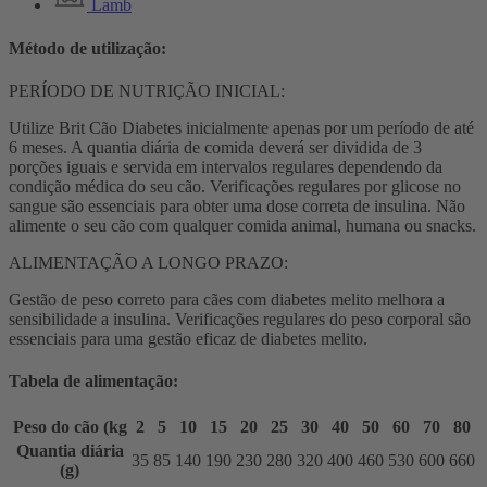
Lamb
Método de utilização:
PERÍODO DE NUTRIÇÃO INICIAL:
Utilize Brit Cão Diabetes inicialmente apenas por um período de até
6 meses. A quantia diária de comida deverá ser dividida de 3
porções iguais e servida em intervalos regulares dependendo da
condição médica do seu cão. Verificações regulares por glicose no
sangue são essenciais para obter uma dose correta de insulina. Não
alimente o seu cão com qualquer comida animal, humana ou snacks.
ALIMENTAÇÃO A LONGO PRAZO:
Gestão de peso correto para cães com diabetes melito melhora a
sensibilidade a insulina. Verificações regulares do peso corporal são
essenciais para uma gestão eficaz de diabetes melito.
Tabela de alimentação:
Peso do cão (kg
2
5
10
15
20
25
30
40
50
60
70
80
Quantia diária
35
85
140
190
230
280
320
400
460
530
600
660
(g)