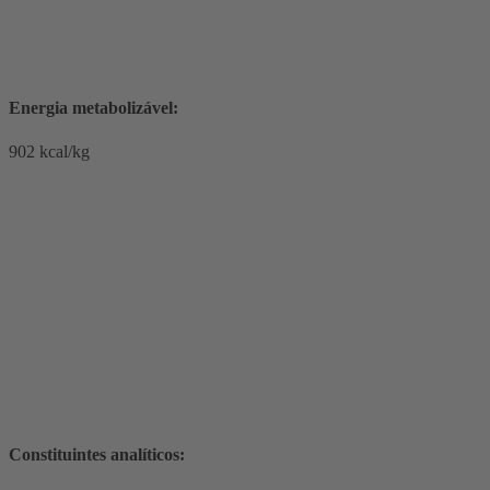
Energia metabolizável:
902 kcal/kg
Constituintes analíticos: