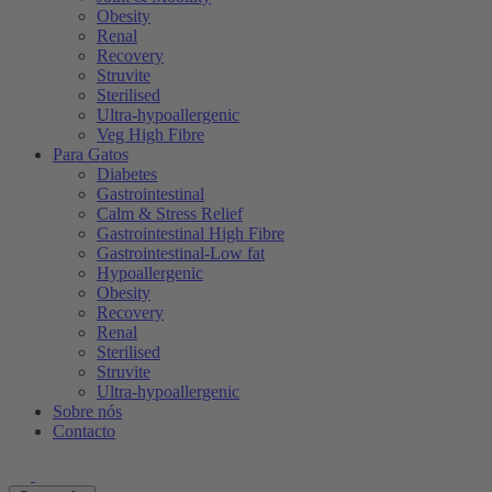
Obesity
Renal
Recovery
Struvite
Sterilised
Ultra-hypoallergenic
Veg High Fibre
Para Gatos
Diabetes
Gastrointestinal
Calm & Stress Relief
Gastrointestinal High Fibre
Gastrointestinal-Low fat
Hypoallergenic
Obesity
Recovery
Renal
Sterilised
Struvite
Ultra-hypoallergenic
Sobre nós
Contacto