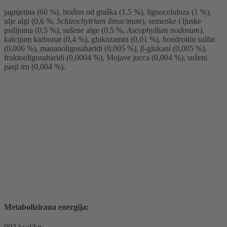
jagnjetina (60 %), brašno od graška (1,5 %), lignoceluloza (1 %),
ulje algi (0,6 %,
Schizochytrium limacinum
), semenke i ljuske
psilijuma (0,5 %), sušene alge (0,5 %,
Ascophyllum nodosum
),
kalcijum karbonat (0,4 %), glukozamin (0,01 %), hondroitin sulfat
(0,006 %), mananoligosaharidi (0,005 %), β-glukani (0,005 %),
fruktooligosaharidi (0,0004 %), Mojave jucca (0,004 %), sušeni
pasji trn (0,004 %).
Metabolizirana energija:
902 kcal/kg