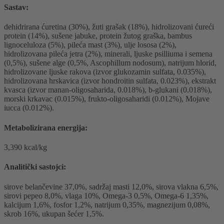
Sastav:
dehidrirana ćuretina (30%), žuti grašak (18%), hidrolizovani ćureći
protein (14%), sušene jabuke, protein žutog graška, bambus
lignoceluloza (5%), pileća mast (3%), ulje lososa (2%),
hidrolizovana pileća jetra (2%), minerali, ljuske psilliuma i semena
(0,5%), sušene alge (0,5%, Ascophillum nodosum), natrijum hlorid,
hidrolizovane ljuske rakova (izvor glukozamin sulfata, 0.035%),
hidrolizovana hrskavica (izvor hondroitin sulfata, 0.023%), ekstrakt
kvasca (izvor manan-oligosaharida, 0.018%), b-glukani (0.018%),
morski krkavac (0.015%), frukto-oligosaharidi (0.012%), Mojave
iucca (0.012%).
Metabolizirana energija:
3,390 kcal/kg
Analitički sastojci:
sirove belančevine 37,0%, sadržaj masti 12,0%, sirova vlakna 6,5%,
sirovi pepeo 8,0%, vlaga 10%, Omega-3 0,5%, Omega-6 1,35%,
kalcijum 1,6%, fosfor 1,2%, natrijum 0,35%, magnezijum 0,08%,
skrob 16%, ukupan šećer 1,5%.