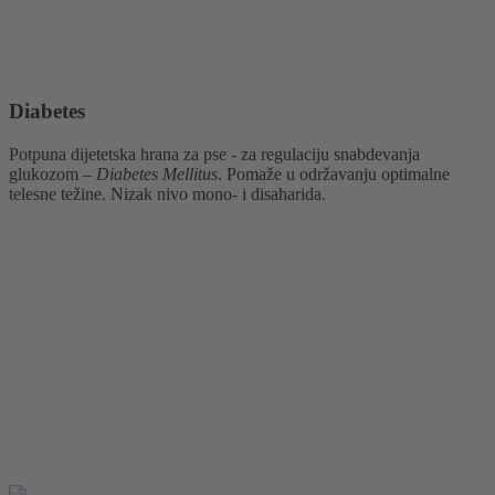
Diabetes
Potpuna dijetetska hrana za pse - za regulaciju snabdevanja
glukozom –
Diabetes Mellitus
. Pomaže u održavanju optimalne
telesne težine. Nizak nivo mono- i disaharida.