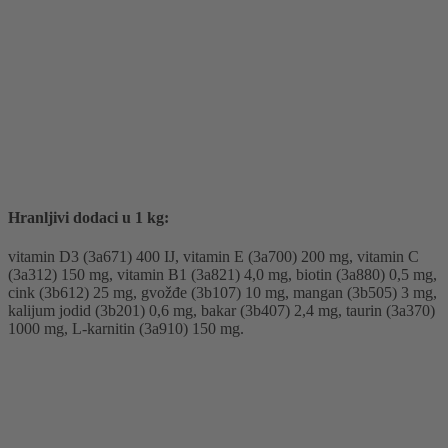
Hranljivi dodaci u 1 kg:
vitamin D3 (3a671) 400 IJ, vitamin E (3a700) 200 mg, vitamin C
(3a312) 150 mg, vitamin B1 (3a821) 4,0 mg, biotin (3a880) 0,5 mg,
cink (3b612) 25 mg, gvožđe (3b107) 10 mg, mangan (3b505) 3 mg,
kalijum jodid (3b201) 0,6 mg, bakar (3b407) 2,4 mg, taurin (3a370)
1000 mg, L-karnitin (3a910) 150 mg.