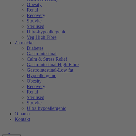
Obesity
Renal
Recovery
Struvite
Sterilised
Ultra-hypoallergenic
Veg High Fibre
Za mačke
Diabetes
Gastrointestinal
Calm & Stress Relief
Gastrointestinal High Fibre
Gastrointestinal-Low fat
Hypoallergenic
Obesity
Recovery
Renal
Sterilised
Struvite
Ultra-hypoallergenic
O nama
Kontakt