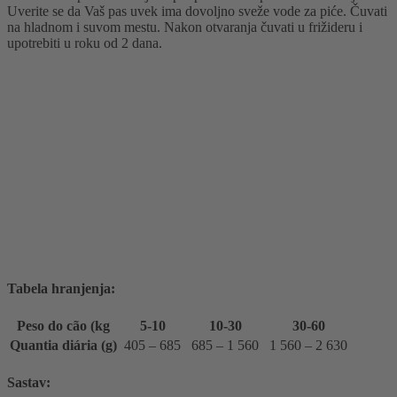
Uverite se da Vaš pas uvek ima dovoljno sveže vode za piće. Čuvati
na hladnom i suvom mestu. Nakon otvaranja čuvati u frižideru i
upotrebiti u roku od 2 dana.
Tabela hranjenja:
Peso do cão (kg
5-10
10-30
30-60
Quantia diária (g)
405 – 685
685 – 1 560
1 560 – 2 630
Sastav: