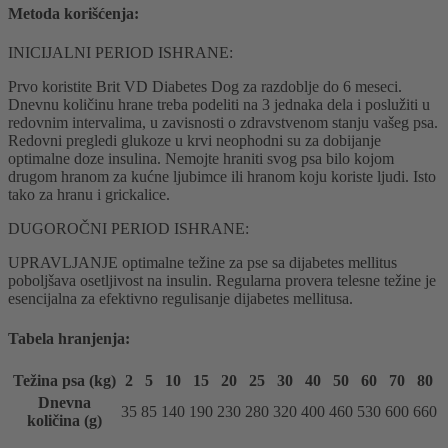
Metoda korišćenja:
INICIJALNI PERIOD ISHRANE:
Prvo koristite Brit VD Diabetes Dog za razdoblje do 6 meseci.
Dnevnu količinu hrane treba podeliti na 3 jednaka dela i poslužiti u
redovnim intervalima, u zavisnosti o zdravstvenom stanju vašeg psa.
Redovni pregledi glukoze u krvi neophodni su za dobijanje
optimalne doze insulina. Nemojte hraniti svog psa bilo kojom
drugom hranom za kućne ljubimce ili hranom koju koriste ljudi. Isto
tako za hranu i grickalice.
DUGOROČNI PERIOD ISHRANE:
UPRAVLJANJE optimalne težine za pse sa dijabetes mellitus
poboljšava osetljivost na insulin. Regularna provera telesne težine je
esencijalna za efektivno regulisanje dijabetes mellitusa.
Tabela hranjenja:
Težina psa (kg)
2
5
10
15
20
25
30
40
50
60
70
80
Dnevna
35
85
140
190
230
280
320
400
460
530
600
660
količina (g)