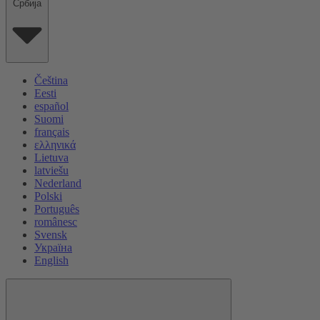
Србија
Čeština
Eesti
español
Suomi
français
ελληνικά
Lietuva
latviešu
Nederland
Polski
Português
românesc
Svensk
Україна
English