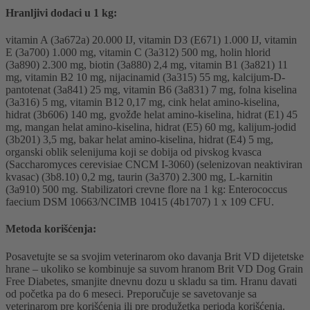
Hranljivi dodaci u 1 kg:
vitamin A (3a672a) 20.000 IJ, vitamin D3 (E671) 1.000 IJ, vitamin
E (3a700) 1.000 mg, vitamin C (3a312) 500 mg, holin hlorid
(3a890) 2.300 mg, biotin (3a880) 2,4 mg, vitamin B1 (3a821) 11
mg, vitamin B2 10 mg, nijacinamid (3a315) 55 mg, kalcijum-D-
pantotenat (3a841) 25 mg, vitamin B6 (3a831) 7 mg, folna kiselina
(3a316) 5 mg, vitamin B12 0,17 mg, cink helat amino-kiselina,
hidrat (3b606) 140 mg, gvožđe helat amino-kiselina, hidrat (E1) 45
mg, mangan helat amino-kiselina, hidrat (E5) 60 mg, kalijum-jodid
(3b201) 3,5 mg, bakar helat amino-kiselina, hidrat (E4) 5 mg,
organski oblik selenijuma koji se dobija od pivskog kvasca
(Saccharomyces cerevisiae CNCM I-3060) (selenizovan neaktiviran
kvasac) (3b8.10) 0,2 mg, taurin (3a370) 2.300 mg, L-karnitin
(3a910) 500 mg. Stabilizatori crevne flore na 1 kg: Enterococcus
faecium DSM 10663/NCIMB 10415 (4b1707) 1 x 109 CFU.
Metoda korišćenja:
Posavetujte se sa svojim veterinarom oko davanja Brit VD dijetetske
hrane – ukoliko se kombinuje sa suvom hranom Brit VD Dog Grain
Free Diabetes, smanjite dnevnu dozu u skladu sa tim. Hranu davati
od početka pa do 6 meseci. Preporučuje se savetovanje sa
veterinarom pre korišćenja ili pre produžetka perioda korišćenja.