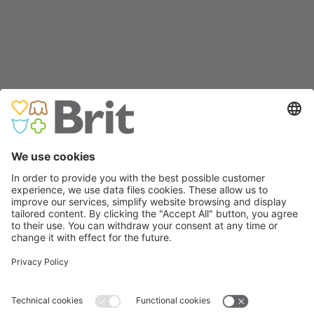
2 kg & 12 kg
400 g
Da li ste zainteresovani za ovaj proizvod?